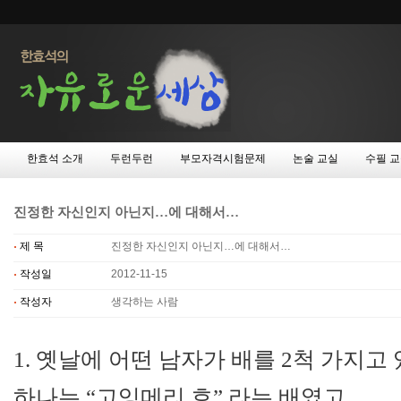
한효석 소개
두런두런
부모자격시험문제
논술 교실
수필 
진정한 자신인지 아닌지…에 대해서…
제 목
진정한 자신인지 아닌지…에 대해서…
작성일
2012-11-15
작성자
생각하는 사람
1. 옛날에 어떤 남자가 배를 2척 가지고
하나는 “고잉메리 호” 라는 배였고,