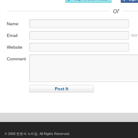
or
Name
Email
Not
Website
Comment
© 2008 한효석 누리집. All Rigths Reserved.