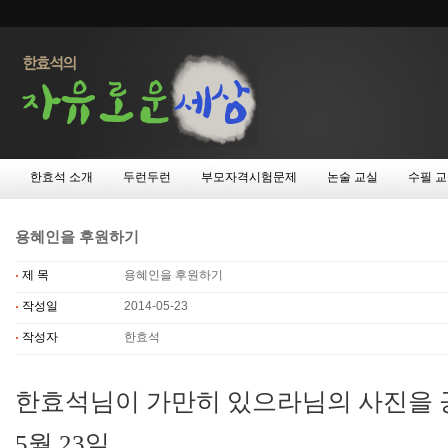
한효석 소개
두런두런
부모자격시험문제
논술 교실
수필 
용혜인을 후원하기
제 목
용혜인을 후원하기
작성일
2014-05-23
작성자
한효석
한효석님이 가만히 있으라님의 사진을 
5월 23일