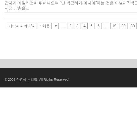
갑자기 에일리언이 튀어나오며 “난 박근혜가 아니야”하는 것은 아닐까? 
지금 상황을...
페이지 4 의 124
« 처음
«
...
2
3
4
5
6
...
10
20
30
© 2008 한효석 누리집. All Rigths Reserved.