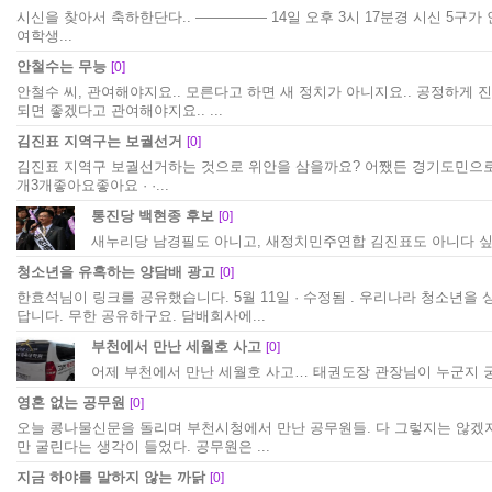
시신을 찾아서 축하한단다.. ————— 14일 오후 3시 17분경 시신 5구가
여학생...
안철수는 무능
[0]
안철수 씨, 관여해야지요.. 모른다고 하면 새 정치가 아니지요.. 공정하게 
되면 좋겠다고 관여해야지요.. ...
김진표 지역구는 보궐선거
[0]
김진표 지역구 보궐선거하는 것으로 위안을 삼을까요? 어쨌든 경기도민으로 4
개3개좋아요좋아요 · ·...
통진당 백현종 후보
[0]
새누리당 남경필도 아니고, 새정치민주연합 김진표도 아니다 싶은 
청소년을 유혹하는 양담배 광고
[0]
한효석님이 링크를 공유했습니다. 5월 11일 · 수정됨 . 우리나라 청소년을
답니다. 무한 공유하구요. 담배회사에...
부천에서 만난 세월호 사고
[0]
어제 부천에서 만난 세월호 사고… 태권도장 관장님이 누군지 궁금
영혼 없는 공무원
[0]
오늘 콩나물신문을 돌리며 부천시청에서 만난 공무원들. 다 그렇지는 않겠
만 굴린다는 생각이 들었다. 공무원은 ...
지금 하야를 말하지 않는 까닭
[0]