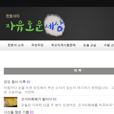
한효석 소개
두런두런
부모자격시험문제
논술 교실
수필 
제 목
진도 참사 이후
[0]
아침마다 눈을 뜨면 진도에서 무슨 소식이 있는지 여기저기 뒤적입니다.. 그
은 스승의날.. 가만히...
오거리화폐가 쌓이다
[0]
오늘은 지독한 단골 두 분이 오셨어요. 오거리화폐를 차곡차곡 
시신을 찾은 기쁨
[0]