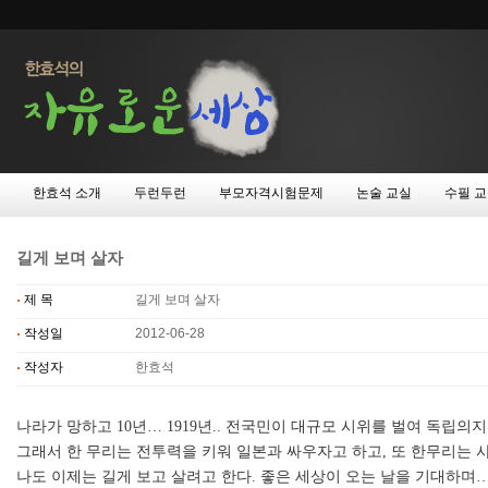
한효석 소개
두런두런
부모자격시험문제
논술 교실
수필 
길게 보며 살자
제 목
길게 보며 살자
작성일
2012-06-28
작성자
한효석
나라가 망하고 10년… 1919년.. 전국민이 대규모 시위를 벌여 독립
그래서 한 무리는 전투력을 키워 일본과 싸우자고 하고, 또 한무리는
나도 이제는 길게 보고 살려고 한다. 좋은 세상이 오는 날을 기대하며