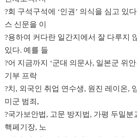
?회 구석구석에 ‘인권’ 의식을 심고 있
스 신문을 이
?용하여 커다란 일간지에서 잘 다루지 
있다. 예를 들
?어 지금까지 ‘군대 의문사, 일본군 위안
기부 프락
?치, 외국인 취업 연수생, 원진 레이온, 
미군 범죄,
?국가보안법, 고문 방지법, 가평 두밀분
핵페기장, 노