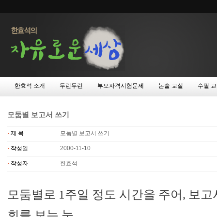
한효석 소개
두런두런
부모자격시험문제
논술 교실
수필 
모둠별 보고서 쓰기
제 목
모둠별 보고서 쓰기
작성일
2000-11-10
작성자
한효석
모둠별로 1주일 정도 시간을 주어, 보고
회를 보는 눈