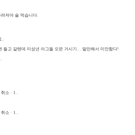
가려져야 술 먹습니다.
..
면 들고 갈텐데 미성년 아그들 오믄 거시기… 말만해서 미안함다!
.
소 · 1..
소 · 1..