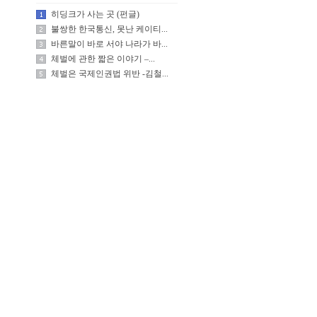
히딩크가 사는 곳 (펀글)
불쌍한 한국통신, 못난 케이티...
바른말이 바로 서야 나라가 바...
체벌에 관한 짧은 이야기 –...
체벌은 국제인권법 위반 -김철...