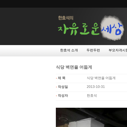
한효석 소개
두런두런
부모자격시
식당 벽면을 어둡게
제 목
식당 벽면을 어둡게
작성일
2013-10-31
작성자
한효석