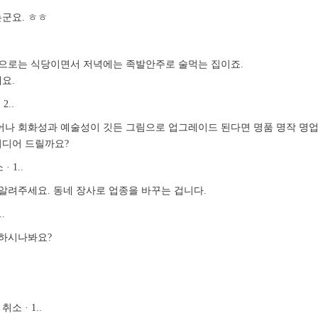
군요. ㅎㅎ
편으로는 식당이면서 저녁에는 족발안주로 술먹는 집이죠.
요.
2..
어나 회화성과 예술성이 깃든 그림으로 업그레이드 된다면 명품 명작 명
이디어 드릴까요?
· 1..
알려주세요. 동네 장사로 업종을 바꾸는 겁니다.
.
 하시나봐요?
소 · 1..