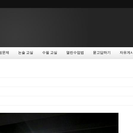
험문제
논술 교실
수필 교실
열린수업법
묻고답하기
자유게