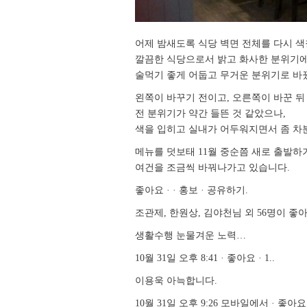
어제 밤새도록 식당 벽면 전체를 다시 
깔끔한 식당으로서 밝고 화사한 분위기
술먹기 좋게 어둡고 무거운 분위기로 바
왼쪽이 바꾸기 전이고, 오른쪽이 바꾼 뒤
전 분위기가 약간 들뜬 것 같았으나,
색을 입히고 실내가 어두워지면서 좀 차
메뉴를 덧보태 11월 중순쯤 새로 출발하
여건을 조금씩 바꿔나가고 있습니다.
좋아요 · · 홍보 · 공유하기.
조관제, 한원상, 김야천님 외 56명이 좋아
생활수행 눈물겨운 노력…
10월 31일 오후 8:41 · 좋아요 · 1..
이용욱 아늑합니다.
10월 31일 오후 9:26 모바일에서 · 좋아요 ·