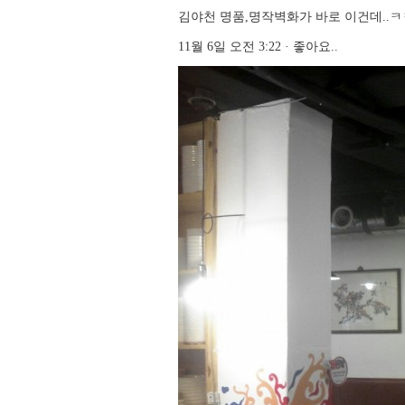
김야천 명품,명작벽화가 바로 이건데..ㅋ
11월 6일 오전 3:22 · 좋아요..