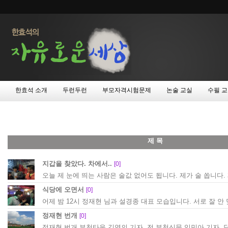
한효석 소개
두런두런
부모자격시험문제
논술 교실
수필 
제 목
지갑을 찾았다. 차에서..
[0]
오늘 제 눈에 띄는 사람은 술값 없어도 됩니다. 제가 술 쏩니다. 제
식당에 오면서
[0]
어제 밤 12시 정재현 님과 설경종 대표 모습입니다. 서로 잘 안 
정재현 번개
[0]
정재현 번개 부천타운 김영의 기자, 전 부천신문 임민아 기자, 