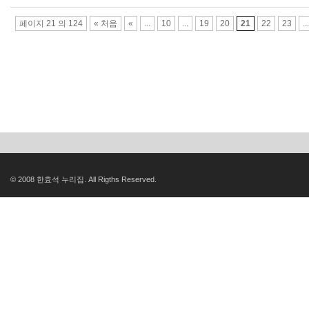
페이지 21 의 124
« 처음
«
...
10
...
19
20
21
22
23
...
© 2008 한효석 누리집. All Rigths Reserved.