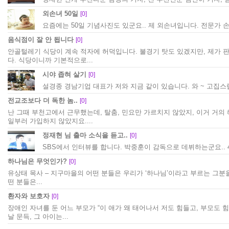
외손녀 50일
[0]
요즘에는 50일 기념사진도 있군요.. 제 외손녀입니다. 전문가 손
음식점이 잘 안 됩니다
[0]
안골털레기 식당이 계속 적자에 허덕입니다. 불경기 탓도 있겠지만, 제가 
다. 식당이니까 기본적으로...
시야 좁혀 살기
[0]
설경종 경남기업 대표가 저와 지금 같이 있습니다. 와 ~ 고집스럽
전교조보다 더 독한 놈..
[0]
난 그때 부천고에서 근무했는데, 탈춤, 민요만 가르치지 않았지, 이거 거
일부러 가입하지 않았지요....
정재현 님 출마 소식을 듣고..
[0]
SBS에서 인터뷰를 합니다. 박중훈이 감독으로 데뷔하는군요.. 4
하나님은 무엇인가?
[0]
유상태 목사 – 지구마을의 어떤 분들은 우리가 ‘하나님’이라고 부르는 그분을 
떤 분들은...
환자와 보호자
[0]
장애인 자녀를 둔 어느 부모가 “이 애가 왜 태어나서 저도 힘들고, 부모도 
날 문득, 그 아이는...